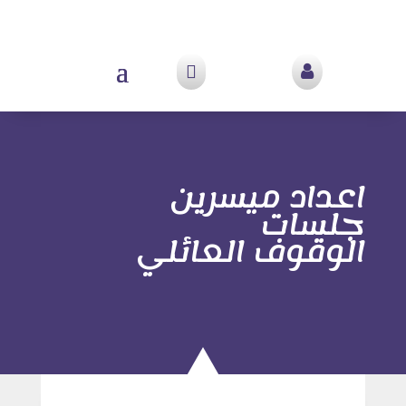


اعداد ميسرين
جلسات
الوقوف العائلي