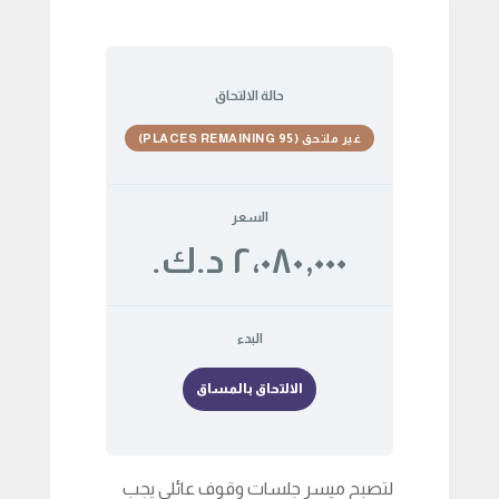
حالة الالتحاق
غير ملتحق (95 PLACES REMAINING)
السعر
٢٬٠٨٠٫٠٠٠ د.ك.‏
البدء
الالتحاق بالمساق
لتصبح ميسر جلسات وقوف عائلي يجب