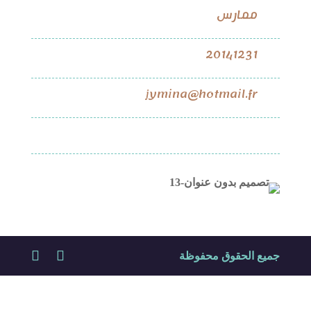
ممارس
20141231
jymina@hotmail.fr
جميع الحقوق محفوظة